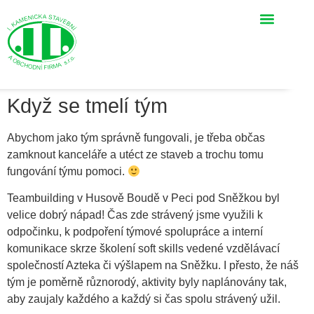
Když se tmelí tým
Abychom jako tým správně fungovali, je třeba občas
zamknout kanceláře a utéct ze staveb a trochu tomu
fungování týmu pomoci.
Teambuilding v Husově Boudě v Peci pod Sněžkou byl
velice dobrý nápad! Čas zde strávený jsme využili k
odpočinku, k podpoření týmové spolupráce a interní
komunikace skrze školení soft skills vedené vzdělávací
společností Azteka či výšlapem na Sněžku. I přesto, že náš
tým je poměrně různorodý, aktivity byly naplánovány tak,
aby zaujaly každého a každý si čas spolu strávený užil.