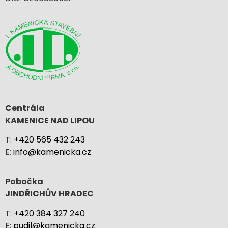
Centrála
KAMENICE NAD LIPOU
T:
+420 565 432 243
E:
info@kamenicka.cz
Pobočka
JINDŘICHŮV HRADEC
T:
+420 384 327 240
E:
pudil@kamenicka.cz