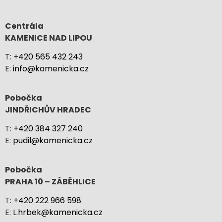
Centrála
KAMENICE NAD LIPOU
T:
+420 565 432 243
E:
info@kamenicka.cz
Pobočka
JINDŘICHŮV HRADEC
T:
+420 384 327 240
E:
pudil@kamenicka.cz
Pobočka
PRAHA 10 – ZÁBĚHLICE
T:
+420 222 966 598
E:
L.hrbek@kamenicka.cz