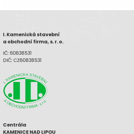
I. Kamenická stavební
a obchodní firma, s. r. o.
IČ: 60838531
DIČ: CZ60838531
Centrála
KAMENICE NAD LIPOU