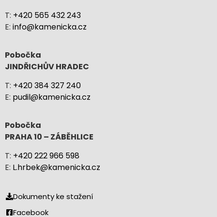
T:
+420 565 432 243
E:
info@kamenicka.cz
Pobočka
JINDŘICHŮV HRADEC
T:
+420 384 327 240
E:
pudil@kamenicka.cz
Pobočka
PRAHA 10 – ZÁBĚHLICE
T:
+420 222 966 598
E:
L.hrbek@kamenicka.cz
Dokumenty ke stažení
Facebook