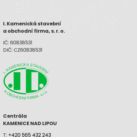
I. Kamenická stavební
a obchodní firma, s. r. o.
IČ: 60838531
DIČ: CZ60838531
Centrála
KAMENICE NAD LIPOU
T:
+420 565 432 243