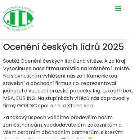
Ocenění českých lídrů 2025
Soutěž Ocenění českých lídrů zná vítěze. A za Kraj
Vysočinu se naše firma umístila na krásném 1. místě.
Na slavnostním vyhlášení nás za I. Kamenickou
stavební a obchodní firmu s.r.o. reprezentoval
jednatel a vedoucí pražské pobočky Ing. Lukáš Hrbek,
MBA, EUR ING. Na stupínkách vítězů nás doprovodily
firmy GORDIC spol. s r.o. a XTLine s.r.o.
Za takový úspěch vděčíme především našim
zaměstnancům, subdodavatelům, zákazníkům a
všem ostatním obchodním partnerům, s kterými