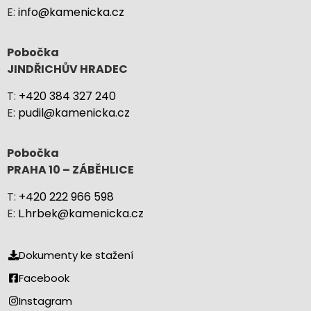
E:
info@kamenicka.cz
Pobočka
JINDŘICHŮV HRADEC
T:
+420 384 327 240
E:
pudil@kamenicka.cz
Pobočka
PRAHA 10 – ZÁBĚHLICE
T:
+420 222 966 598
E:
L.hrbek@kamenicka.cz
Dokumenty ke stažení
Facebook
Instagram