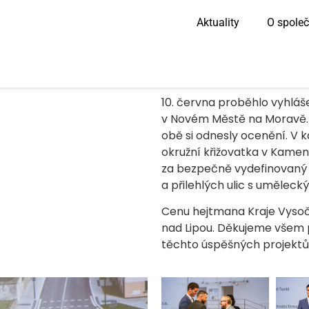
Aktuality
O společ
10. června proběhlo vyhláš
v Novém Městě na Moravě. N
obě si odnesly ocenění. V k
okružní křižovatka v Kamen
za bezpečně vydefinovaný 
a přilehlých ulic s uměle
Cenu hejtmana Kraje Vysoč
nad Lipou. Děkujeme všem 
těchto úspěšných projektů