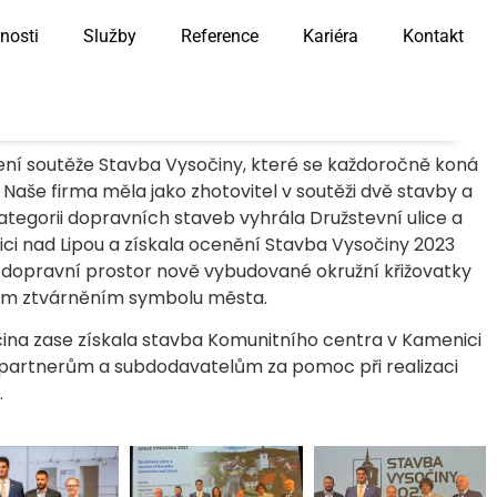
nosti
Služby
Reference
Kariéra
Kontakt
ení soutěže Stavba Vysočiny, které se každoročně koná
aše firma měla jako zhotovitel v soutěži dvě stavby a
ategorii dopravních staveb vyhrála Družstevní ulice a
ici nad Lipou a získala ocenění Stavba Vysočiny 2023
dopravní prostor nově vybudované okružní křižovatky
ckým ztvárněním symbolu města.
ina zase získala stavba Komunitního centra v Kamenici
partnerům a subdodavatelům za pomoc při realizaci
.