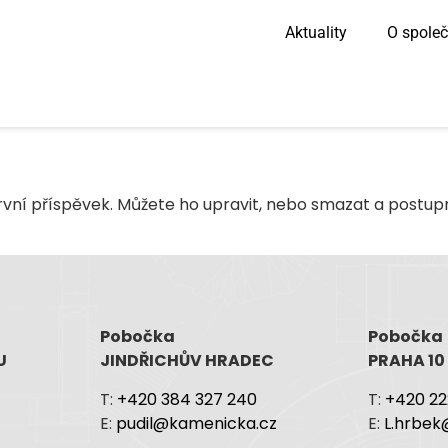
Aktuality
O společ
první příspěvek. Můžete ho upravit, nebo smazat a postup
Pobočka
Pobočka
U
JINDŘICHŮV HRADEC
PRAHA 10
T:
+420 384 327 240
T:
+420 22
z
E:
pudil@kamenicka.cz
E:
L.hrbek