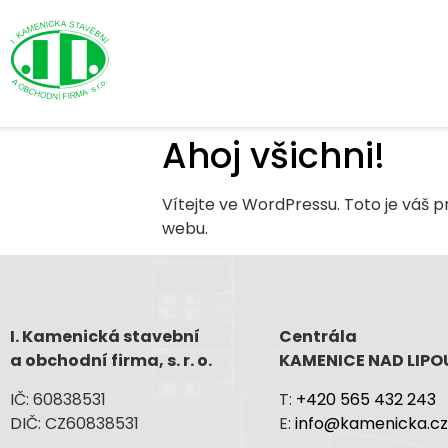
Ahoj všichni!
Vítejte ve WordPressu. Toto je váš 
webu.
I. Kamenická stavební
Centrála
a obchodní firma, s. r. o.
KAMENICE NAD LIPO
IČ: 60838531
T:
+420 565 432 243
DIČ: CZ60838531
E:
info@kamenicka.c