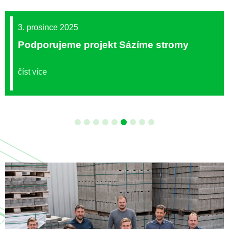
3. prosince 2025
Podporujeme projekt Sázíme stromy
číst více
1
2
3
4
5
6
7
8
9