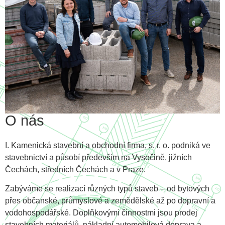
O nás
I. Kamenická stavební a obchodní firma, s. r. o. podniká ve
stavebnictví a působí především na Vysočině, jižních
Čechách, středních Čechách a v Praze.
Zabýváme se realizací různých typů staveb – od bytových
přes občanské, průmyslové a zemědělské až po dopravní a
vodohospodářské. Doplňkovými činnostmi jsou prodej
stavebních materiálů, nákladní automobilová doprava a